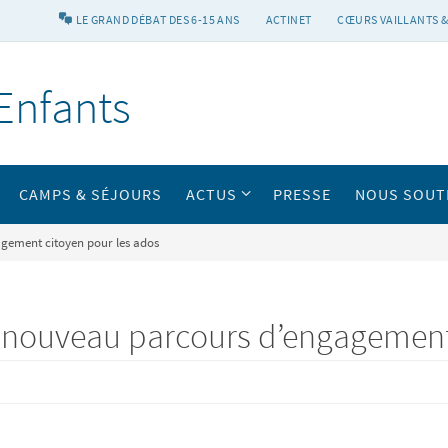
LE GRAND DÉBAT DES 6-15 ANS
ACTINET
CŒURS VAILLANTS &
Enfants
CAMPS & SÉJOURS
ACTUS
PRESSE
NOUS SOUT
gement citoyen pour les ados
 nouveau parcours d’engagement 