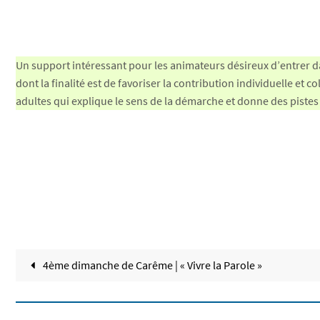
Un support intéressant pour les animateurs désireux d’entrer 
dont la finalité est de favoriser la contribution individuelle et 
adultes qui explique le sens de la démarche et donne des pistes 
4ème dimanche de Carême | « Vivre la Parole »