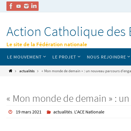
Passer
vers
Action Catholique des 
le
contenu
Le site de la Fédération nationale
Passer
LE MOUVEMENT
LE PROJET
NOUS REJOINDRE
vers
le
contenu
Home
actualités
« Mon monde de demain » : un nouveau parcours d’enga
« Mon monde de demain » : un
19 mars 2021
actualités
,
L'ACE Nationale