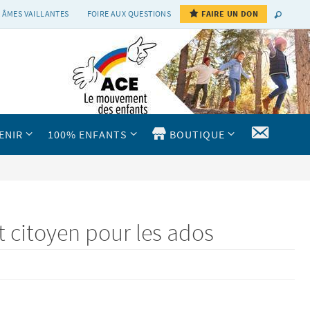
 ÂMES VAILLANTES
FOIRE AUX QUESTIONS
FAIRE UN DON
CONTAC
ENIR
100% ENFANTS
BOUTIQUE
citoyen pour les ados