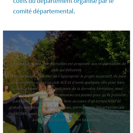
coins du département organisé par le
comité départemental.
«
A chaque automne, une formation est proposée aux responsables de
club qui débutent.
Cette journée leur permet de s’approprier le projet associatif, de bien
comprendre ce qu’est un club ACE et d’avoir quelques clés pour bien
l’animer. Devant la bonne ambiance de la dernière formation, nous
avons souhaité rassembler de nouveau ces jeunes pour qu’ils puissent
partager et approfondir leurs liens au cours d’un temps festif et
gratuit
» explique Alice Foulonneau, permanente départementale
de l’ACE49, pour qui il était important d’offrir ce moment convivial
à ces jeunes qui se donnent beaucoup.