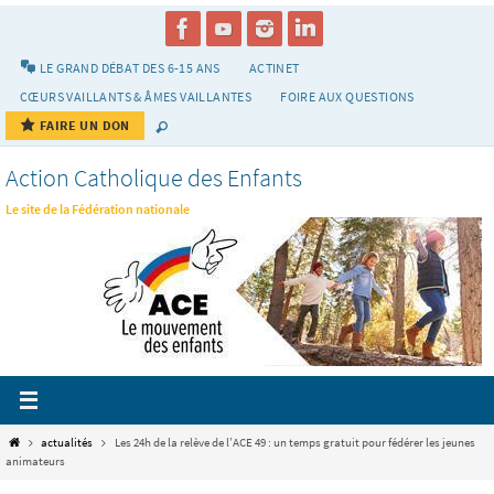
Passer
vers
le
LE GRAND DÉBAT DES 6-15 ANS
ACTINET
contenu
CŒURS VAILLANTS & ÂMES VAILLANTES
FOIRE AUX QUESTIONS
FAIRE UN DON
Action Catholique des Enfants
Le site de la Fédération nationale
Home
actualités
Les 24h de la relève de l’ACE 49 : un temps gratuit pour fédérer les jeunes
animateurs