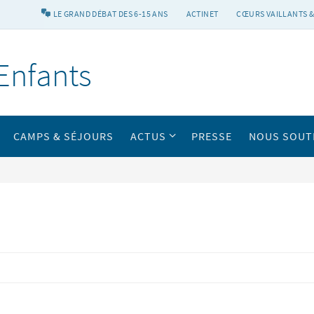
LE GRAND DÉBAT DES 6-15 ANS
ACTINET
CŒURS VAILLANTS &
Enfants
CAMPS & SÉJOURS
ACTUS
PRESSE
NOUS SOUT