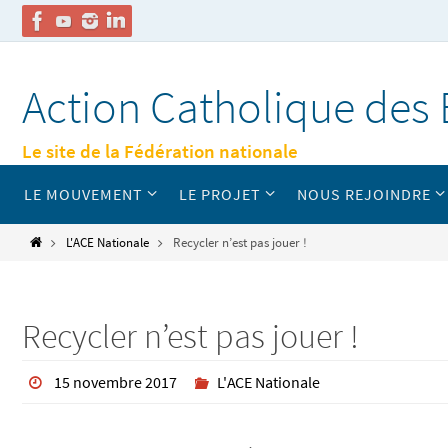
Passer
vers
Action Catholique des 
le
contenu
Le site de la Fédération nationale
Passer
LE MOUVEMENT
LE PROJET
NOUS REJOINDRE
vers
le
contenu
Home
L'ACE Nationale
Recycler n’est pas jouer !
Recycler n’est pas jouer !
15 novembre 2017
L'ACE Nationale