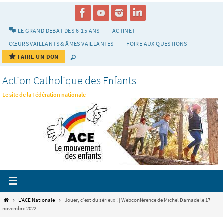
Passer
vers
le
LE GRAND DÉBAT DES 6-15 ANS
ACTINET
contenu
CŒURS VAILLANTS & ÂMES VAILLANTES
FOIRE AUX QUESTIONS
FAIRE UN DON
Action Catholique des Enfants
Le site de la Fédération nationale
Home
L'ACE Nationale
Jouer, c’est du sérieux ! | Webconférence de Michel Damade le 17
novembre 2022