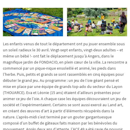
Les enfants venus de tout le département ont pu jouer ensemble sous
un soleil radieux le 30 avril. Vingt-sept enfants, vingt-deux adultes – et
même un bébé !- ont fait le déplacement jusqu’à Angers, dans le
magnifique jardin de FONDACIO, en plein cœur de la ville. La rencontre a
commencé par un pique-nique ensoleillé et animé, les pieds dans
l’herbe. Puis, petits et grands se sont rassemblés en cinq équipes pour
débuter le grand jeu. Au programme : un jeu de l’oie géant pensé et
mise en place par une équipe de grands top-ado du secteur du Layon
(THOUARCE). Eva et Léonie (15 ans) étaient d’ailleurs présentes pour
animer ce jeu de l’oie. A chaque case les équipes découvraient un jeu de
société et l’expérimentaient. Certains se sont aussi exercé au Land art,
en créant des œuvres d’art à partir d’éléments récupérés dans la
nature. L’après-midi s’est terminé par un gouter gargantuesque
composé d’un buffet de gâteaux faits maison par les bénévoles du
mouvement. Après deux ans d’attente, l’ACE 49 a été ravie de pouvoir