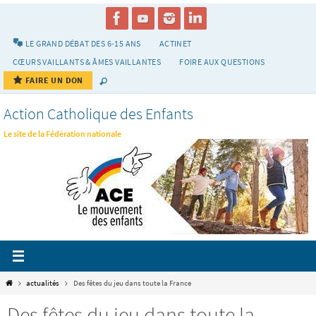
Passer
vers
le
LE GRAND DÉBAT DES 6-15 ANS
ACTINET
contenu
CŒURS VAILLANTS & ÂMES VAILLANTES
FOIRE AUX QUESTIONS
FAIRE UN DON
Action Catholique des Enfants
Le site de la Fédération nationale
Home
actualités
Des fêtes du jeu dans toute la France
Des fêtes du jeu dans toute la