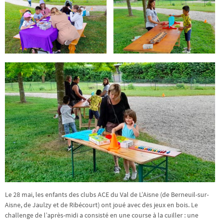
Le 28 mai, les enfants des clubs ACE du Val de L’Aisne (de Berneuil-sur-
Aisne, de Jaulzy et de Ribécourt) ont joué avec des jeux en bois. Le
challenge de l’après-midi a consisté en une course à la cuiller : une