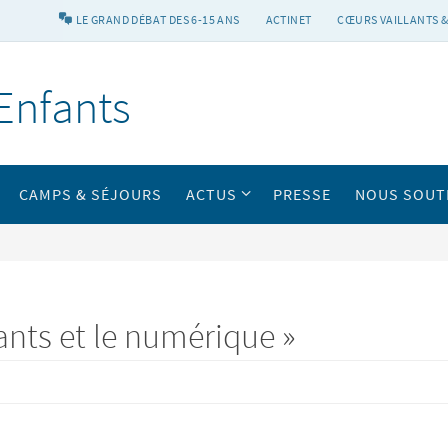
LE GRAND DÉBAT DES 6-15 ANS
ACTINET
CŒURS VAILLANTS &
Enfants
CAMPS & SÉJOURS
ACTUS
PRESSE
NOUS SOUT
ants et le numérique »