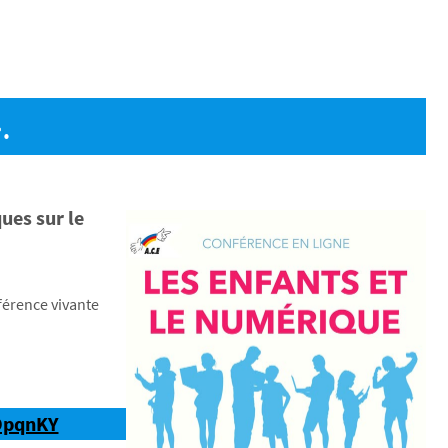
.
ues sur le
nférence vivante
8OpqnKY