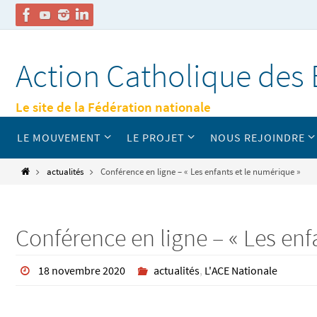
Passer
vers
Action Catholique des 
le
contenu
Le site de la Fédération nationale
Passer
LE MOUVEMENT
LE PROJET
NOUS REJOINDRE
vers
le
contenu
Home
actualités
Conférence en ligne – « Les enfants et le numérique »
Conférence en ligne – « Les enf
18 novembre 2020
actualités
,
L'ACE Nationale