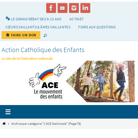
Passer
vers
le
LE GRAND DÉBAT DES 6-15 ANS
ACTINET
contenu
CŒURS VAILLANTS & ÂMES VAILLANTES
FOIRE AUX QUESTIONS
FAIRE UN DON
Action Catholique des Enfants
Le site de la Fédération nationale
Home
Archive par catégorie "L’ACE Nationale"
(Page 75)