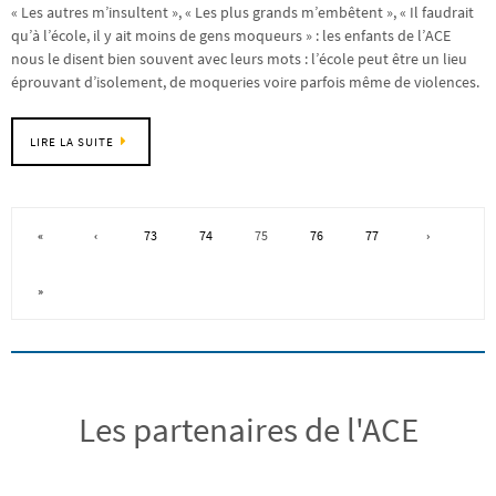
« Les autres m’insultent », « Les plus grands m’embêtent », « Il faudrait
qu’à l’école, il y ait moins de gens moqueurs » : les enfants de l’ACE
nous le disent bien souvent avec leurs mots : l’école peut être un lieu
éprouvant d’isolement, de moqueries voire parfois même de violences.
LIRE LA SUITE
«
‹
73
74
75
76
77
›
»
Les partenaires de l'ACE