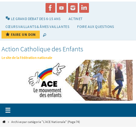
Passer
vers
le
LE GRAND DÉBAT DES 6-15 ANS
ACTINET
contenu
CŒURS VAILLANTS & ÂMES VAILLANTES
FOIRE AUX QUESTIONS
FAIRE UN DON
Action Catholique des Enfants
Le site de la Fédération nationale
Home
Archive par catégorie "L’ACE Nationale"
(Page 74)