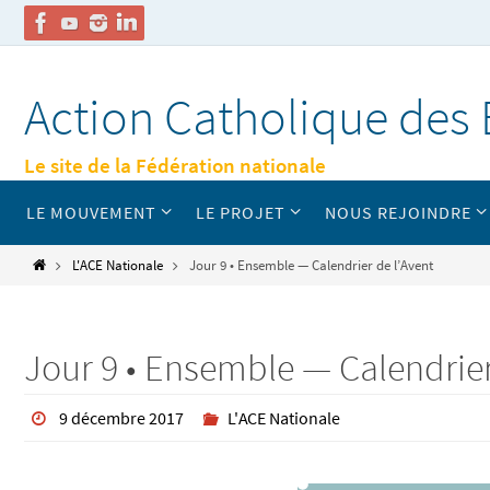
Passer
vers
Action Catholique des 
le
contenu
Le site de la Fédération nationale
Passer
LE MOUVEMENT
LE PROJET
NOUS REJOINDRE
vers
le
contenu
Home
L'ACE Nationale
Jour 9 • Ensemble — Calendrier de l’Avent
Jour 9 • Ensemble — Calendrier
9 décembre 2017
L'ACE Nationale