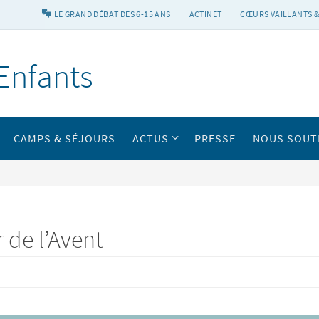
LE GRAND DÉBAT DES 6-15 ANS
ACTINET
CŒURS VAILLANTS &
Enfants
CAMPS & SÉJOURS
ACTUS
PRESSE
NOUS SOUT
 de l’Avent