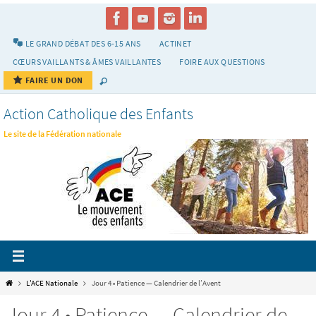
Passer
vers
le
LE GRAND DÉBAT DES 6-15 ANS
ACTINET
contenu
CŒURS VAILLANTS & ÂMES VAILLANTES
FOIRE AUX QUESTIONS
FAIRE UN DON
Action Catholique des Enfants
Le site de la Fédération nationale
Home
L'ACE Nationale
Jour 4 • Patience — Calendrier de l’Avent
Jour 4 • Patience — Calendrier de