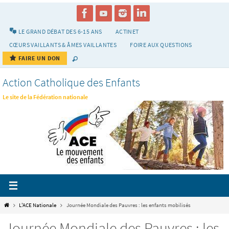
Passer
vers
le
LE GRAND DÉBAT DES 6-15 ANS
ACTINET
contenu
CŒURS VAILLANTS & ÂMES VAILLANTES
FOIRE AUX QUESTIONS
FAIRE UN DON
Action Catholique des Enfants
Le site de la Fédération nationale
Home
L'ACE Nationale
Journée Mondiale des Pauvres : les enfants mobilisés
Journée Mondiale des Pauvres : les