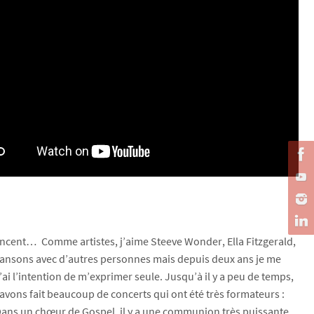
fluencent… Comme artistes, j’aime Steeve Wonder, Ella Fitzgerald,
nsons avec d’autres personnes mais depuis deux ans je me
’ai l’intention de m’exprimer seule. Jusqu’à il y a peu de temps,
 avons fait beaucoup de concerts qui ont été très formateurs :
Dans un chœur de Gospel, il y a une communion très puissante