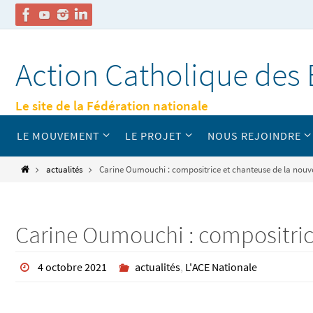
Passer
vers
Action Catholique des 
le
contenu
Le site de la Fédération nationale
Passer
LE MOUVEMENT
LE PROJET
NOUS REJOINDRE
vers
le
contenu
Home
actualités
Carine Oumouchi : compositrice et chanteuse de la nouve
Carine Oumouchi : compositric
4 octobre 2021
actualités
,
L'ACE Nationale