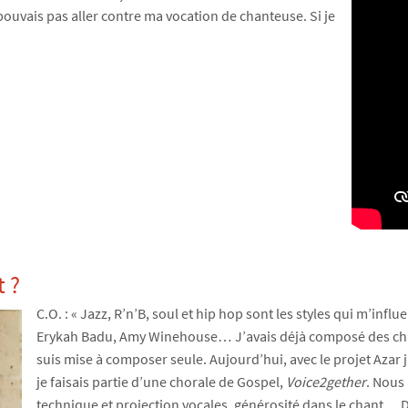
 pouvais pas aller contre ma vocation de chanteuse. Si je
t ?
C.O. : « Jazz, R’n’B, soul et hip hop sont les styles qui m’in
Erykah Badu, Amy Winehouse… J’avais déjà composé des cha
suis mise à composer seule. Aujourd’hui, avec le projet Azar j
je faisais partie d’une chorale de Gospel,
Voice2gether
. Nous
technique et projection vocales, générosité dans le chant… 