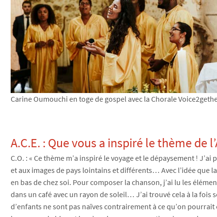
Carine Oumouchi en toge de gospel avec la Chorale Voice2geth
A.C.E. : Que vous a inspiré le thème de 
C.O. : « Ce thème m’a inspiré le voyage et le dépaysement ! J’ai
et aux images de pays lointains et différents… Avec l’idée que
en bas de chez soi. Pour composer la chanson, j’ai lu les élémen
dans un café avec un rayon de soleil… J’ai trouvé cela à la fois s
d’enfants ne sont pas naïves contrairement à ce qu’on pourrait c