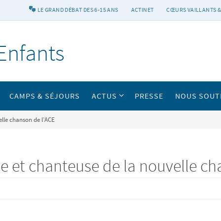
LE GRAND DÉBAT DES 6-15 ANS
ACTINET
CŒURS VAILLANTS &
Enfants
CAMPS & SÉJOURS
ACTUS
PRESSE
NOUS SOUT
lle chanson de l’ACE
e et chanteuse de la nouvelle ch