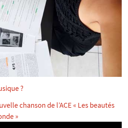
hant et la musique ?
uvelle chanson de l’ACE « Les beautés
onde »