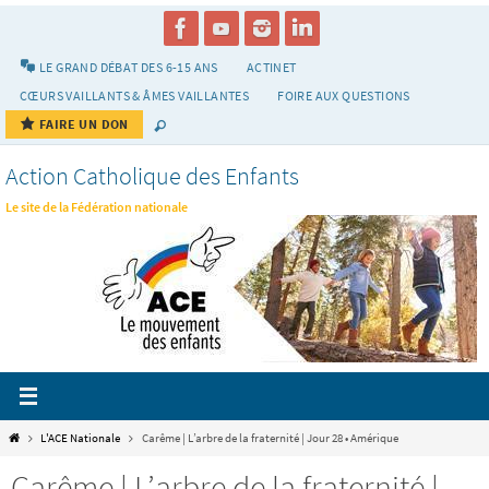
Passer
vers
le
LE GRAND DÉBAT DES 6-15 ANS
ACTINET
contenu
CŒURS VAILLANTS & ÂMES VAILLANTES
FOIRE AUX QUESTIONS
FAIRE UN DON
Action Catholique des Enfants
Le site de la Fédération nationale
Home
L'ACE Nationale
Carême | L’arbre de la fraternité | Jour 28 • Amérique
Carême | L’arbre de la fraternité |