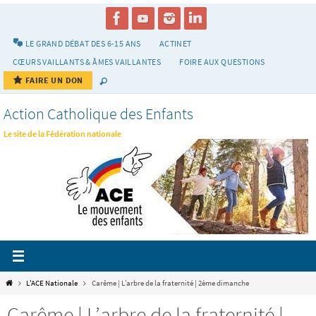
Passer
vers
le
LE GRAND DÉBAT DES 6-15 ANS
ACTINET
contenu
CŒURS VAILLANTS & ÂMES VAILLANTES
FOIRE AUX QUESTIONS
FAIRE UN DON
Action Catholique des Enfants
Le site de la Fédération nationale
Home
L'ACE Nationale
Carême | L’arbre de la fraternité | 2ème dimanche
Carême | L’arbre de la fraternité |