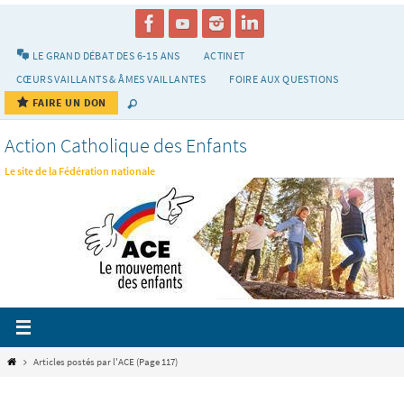
Passer
vers
le
LE GRAND DÉBAT DES 6-15 ANS
ACTINET
contenu
CŒURS VAILLANTS & ÂMES VAILLANTES
FOIRE AUX QUESTIONS
FAIRE UN DON
Action Catholique des Enfants
Le site de la Fédération nationale
Home
Articles postés par l'ACE
(Page 117)