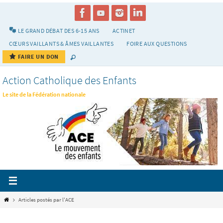
Passer
vers
le
LE GRAND DÉBAT DES 6-15 ANS
ACTINET
contenu
CŒURS VAILLANTS & ÂMES VAILLANTES
FOIRE AUX QUESTIONS
FAIRE UN DON
Action Catholique des Enfants
Le site de la Fédération nationale
Home
Articles postés par l'ACE