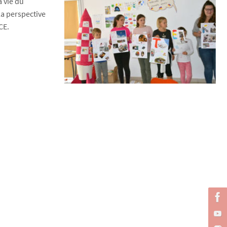
a vie du
la perspective
CE.