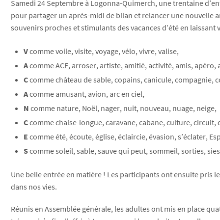
Samedi 24 Septembre à Logonna-Quimerch, une trentaine d’enfan
pour partager un après-midi de bilan et relancer une nouvelle a
souvenirs proches et stimulants des vacances d’été en laissant 
V
comme voile, visite, voyage, vélo, vivre, valise,
A
comme ACE, arroser, artiste, amitié, activité, amis, apéro,
C
comme château de sable, copains, canicule, compagnie, co
A
comme amusant, avion, arc en ciel,
N
comme nature, Noël, nager, nuit, nouveau, nuage, neige,
C
comme chaise-longue, caravane, cabane, culture, circuit, 
E
comme été, écoute, église, éclaircie, évasion, s’éclater, Es
S
comme soleil, sable, sauve qui peut, sommeil, sorties, sie
Une belle entrée en matière ! Les participants ont ensuite pris 
dans nos vies.
Réunis en Assemblée générale, les adultes ont mis en place qua