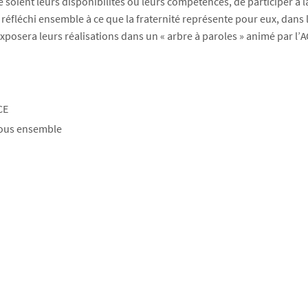
ue soient leurs disponibilités ou leurs compétences, de participer à l
éfléchi ensemble à ce que la fraternité représente pour eux, dans 
xposera leurs réalisations dans un « arbre à paroles » animé par l’A
CE
tous ensemble