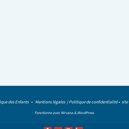
ique des Enfants •
Mentions légales
|
Politique de confidentialité
• site
Fonctionne avec
Nirvana
&
WordPress.