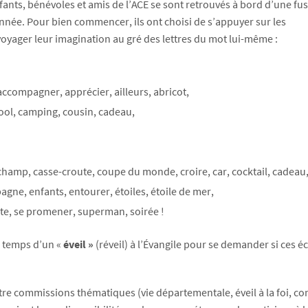
ts, bénévoles et amis de l’ACE se sont retrouvés à bord d’une fu
nnée. Pour bien commencer, ils ont choisi de s’appuyer sur les
voyager leur imagination au gré des lettres du mot lui-même :
 accompagner, apprécier, ailleurs, abricot,
ol, camping, cousin, cadeau,
champ, casse-croute, coupe du monde, croire, car, cocktail, cadeau
pagne, enfants, entourer, étoiles, étoile de mer,
ste, se promener, superman, soirée !
le temps d’un «
éveil »
(réveil) à l’Évangile pour se demander si ces é
tre commissions thématiques (vie départementale, éveil à la foi, 