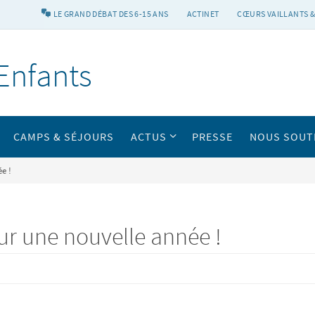
LE GRAND DÉBAT DES 6-15 ANS
ACTINET
CŒURS VAILLANTS &
Enfants
CAMPS & SÉJOURS
ACTUS
PRESSE
NOUS SOUT
e !
ur une nouvelle année !