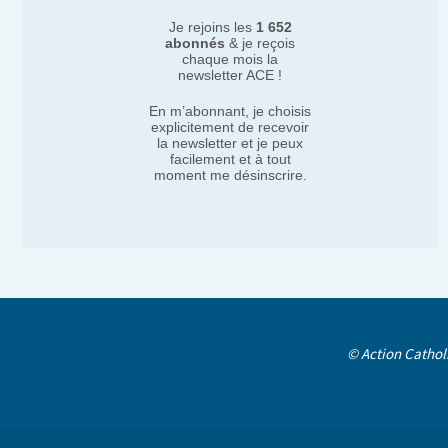
Je rejoins les
1 652
abonnés
& je reçois
chaque mois la
newsletter ACE !
En m’abonnant, je choisis
explicitement de recevoir
la newsletter et je peux
facilement et à tout
moment me désinscrire.
© Action Cathol