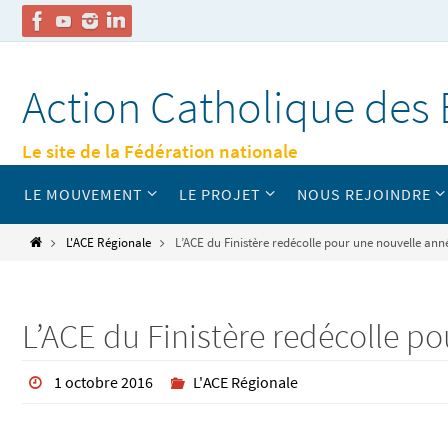
Passer
vers
Action Catholique des 
le
contenu
Le site de la Fédération nationale
Passer
LE MOUVEMENT
LE PROJET
NOUS REJOINDRE
vers
le
contenu
Home
L'ACE Régionale
L’ACE du Finistère redécolle pour une nouvelle anné
L’ACE du Finistère redécolle po
1 octobre 2016
L'ACE Régionale