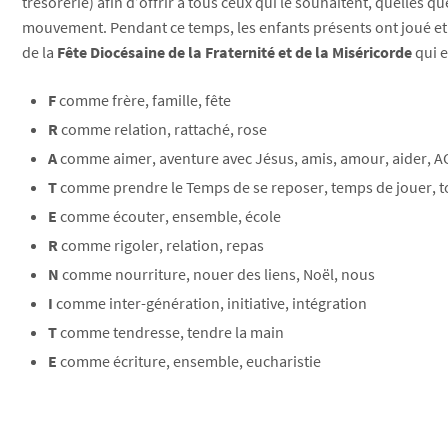
trésorerie) afin d’offrir à tous ceux qui le souhaitent, quelles q
mouvement. Pendant ce temps, les enfants présents ont joué et r
de la
Fête Diocésaine de la Fraternité et de la Miséricorde
qui e
F
comme frère, famille, fête
R
comme relation, rattaché, rose
A
comme aimer, aventure avec Jésus, amis, amour, aider, A
T
comme prendre le Temps de se reposer, temps de jouer, 
E
comme écouter, ensemble, école
R
comme rigoler, relation, repas
N
comme nourriture, nouer des liens, Noël, nous
I
comme inter-génération, initiative, intégration
T
comme tendresse, tendre la main
E
comme écriture, ensemble, eucharistie