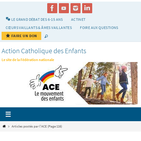
Passer
vers
le
LE GRAND DÉBAT DES 6-15 ANS
ACTINET
contenu
CŒURS VAILLANTS & ÂMES VAILLANTES
FOIRE AUX QUESTIONS
FAIRE UN DON
Action Catholique des Enfants
Le site de la Fédération nationale
Home
Articles postés par l'ACE
(Page 116)