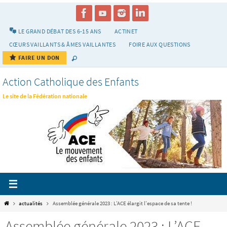
Passer
vers
le
LE GRAND DÉBAT DES 6-15 ANS
ACTINET
contenu
CŒURS VAILLANTS & ÂMES VAILLANTES
FOIRE AUX QUESTIONS
FAIRE UN DON
Action Catholique des Enfants
Le site de la Fédération nationale
Home
actualités
Assemblée générale 2023 : L’ACE élargit l’espace de sa tente !
Assemblée générale 2023 : L’ACE