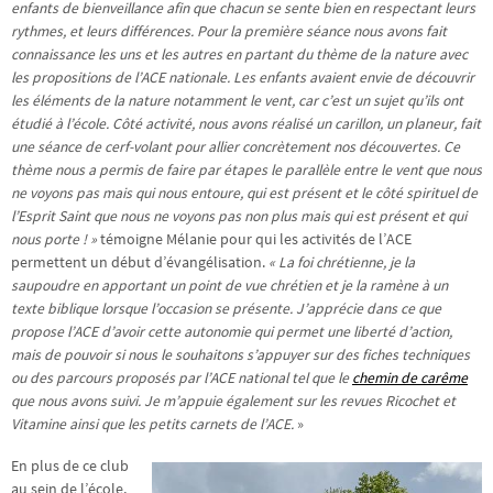
enfants de bienveillance afin que chacun se sente bien en respectant leurs
rythmes, et leurs différences. Pour la première séance nous avons fait
connaissance les uns et les autres en partant du thème de la nature avec
les propositions de l’ACE nationale. Les enfants avaient envie de découvrir
les éléments de la nature notamment le vent, car c’est un sujet qu’ils ont
étudié à l’école. Côté activité, nous avons réalisé un carillon, un planeur, fait
une séance de cerf-volant pour allier concrètement nos découvertes. Ce
thème nous a permis de faire par étapes le parallèle entre le vent que nous
ne voyons pas mais qui nous entoure, qui est présent et le côté spirituel de
l’Esprit Saint que nous ne voyons pas non plus mais qui est présent et qui
nous porte ! »
témoigne Mélanie pour qui les activités de l’ACE
permettent un début d’évangélisation.
« La foi chrétienne, je la
saupoudre en apportant un point de vue chrétien et je la ramène à un
texte biblique lorsque l’occasion se présente. J’apprécie dans ce que
propose l’ACE d’avoir cette autonomie qui permet une liberté d’action,
mais de pouvoir si nous le souhaitons s’appuyer sur des fiches techniques
ou des parcours proposés par l’ACE national tel que le
chemin de carême
que nous avons suivi. Je m’appuie également sur les revues Ricochet et
Vitamine ainsi que les petits carnets de l’ACE.
»
En plus de ce club
au sein de l’école,