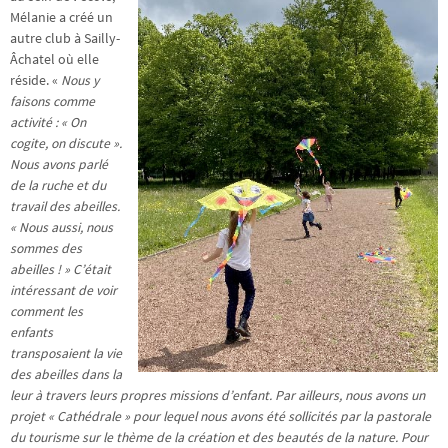
Mélanie a créé un
autre club à Sailly-
Âchatel où elle
réside. «
Nous y
faisons comme
activité : « On
cogite, on discute ».
Nous avons parlé
de la ruche et du
travail des abeilles.
« Nous aussi, nous
sommes des
abeilles ! » C’était
intéressant de voir
comment les
enfants
transposaient la vie
des abeilles dans la
leur à travers leurs propres missions d’enfant.
Par ailleurs, nous avons un
projet « Cathédrale » pour lequel nous avons été sollicités par la pastorale
du tourisme sur le thème de la création et des beautés de la nature. Pour