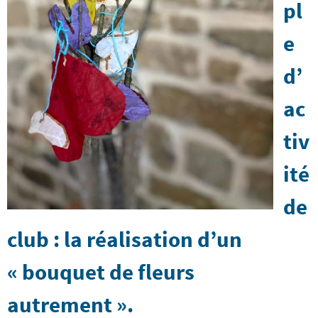
pl
e
d’
ac
tiv
ité
de
club : la réalisation d’un
« bouquet de fleurs
autrement ».