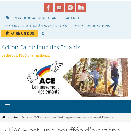
Passer
vers
le
LE GRAND DÉBAT DES 6-15 ANS
ACTINET
contenu
CŒURS VAILLANTS & ÂMES VAILLANTES
FOIRE AUX QUESTIONS
FAIRE UN DON
Action Catholique des Enfants
Le site de la Fédération nationale
Home
actualités
« L’ACE est une bouffée d’oxygène dans ma mission d’Eglise ! »
« L’ACE est une bouffée d’oxygène