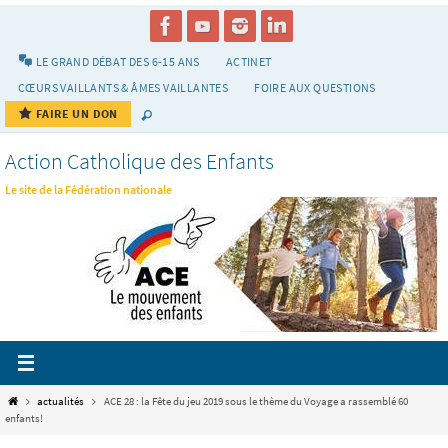
Passer
vers
le
LE GRAND DÉBAT DES 6-15 ANS
ACTINET
contenu
CŒURS VAILLANTS & ÂMES VAILLANTES
FOIRE AUX QUESTIONS
FAIRE UN DON
Action Catholique des Enfants
Le site de la Fédération nationale
Home
actualités
ACE 28 : la Fête du jeu 2019 sous le thème du Voyage a rassemblé 60
enfants!