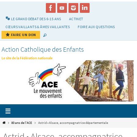
Passer
vers
le
LE GRAND DÉBAT DES 6-15 ANS
ACTINET
contenu
CŒURS VAILLANTS & ÂMES VAILLANTES
FOIRE AUX QUESTIONS
FAIRE UN DON
Action Catholique des Enfants
Le site de la Fédération nationale
Home
80 ans de l'ACE
Astrid • Alsace, accompagnatrice départementale
Astrid • Alsace, accompagnatrice