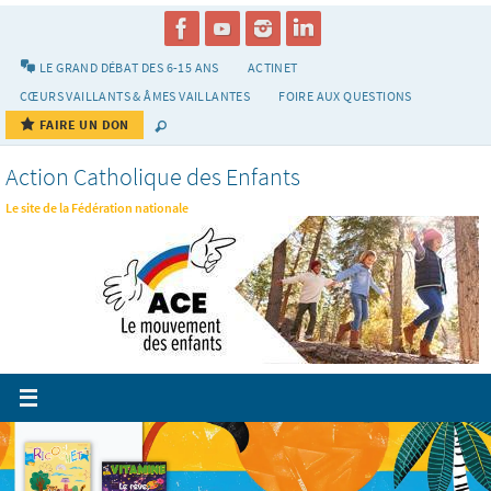
Passer
vers
le
LE GRAND DÉBAT DES 6-15 ANS
ACTINET
contenu
CŒURS VAILLANTS & ÂMES VAILLANTES
FOIRE AUX QUESTIONS
FAIRE UN DON
Action Catholique des Enfants
Le site de la Fédération nationale