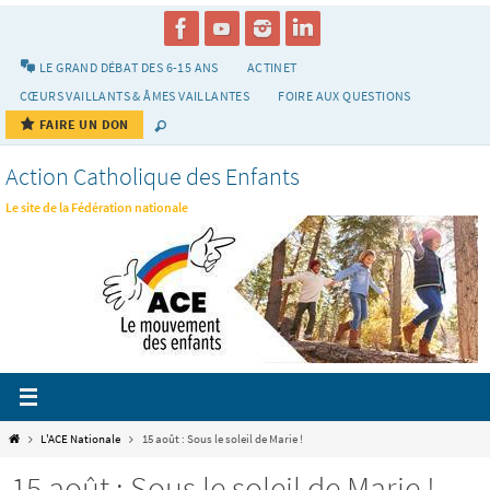
Passer
vers
le
LE GRAND DÉBAT DES 6-15 ANS
ACTINET
contenu
CŒURS VAILLANTS & ÂMES VAILLANTES
FOIRE AUX QUESTIONS
FAIRE UN DON
Action Catholique des Enfants
Le site de la Fédération nationale
Home
L'ACE Nationale
15 août : Sous le soleil de Marie !
15 août : Sous le soleil de Marie !