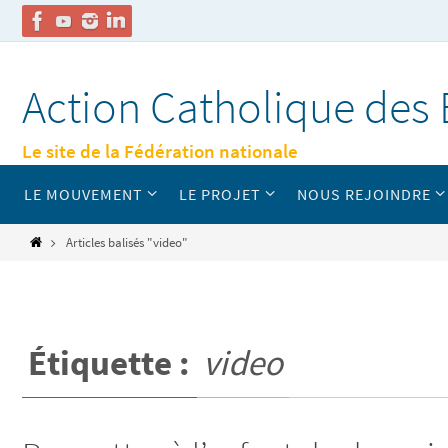
Passer
vers
Action Catholique des 
le
contenu
Le site de la Fédération nationale
Passer
LE MOUVEMENT
LE PROJET
NOUS REJOINDRE
vers
le
contenu
Home
Articles balisés "video"
Étiquette :
video