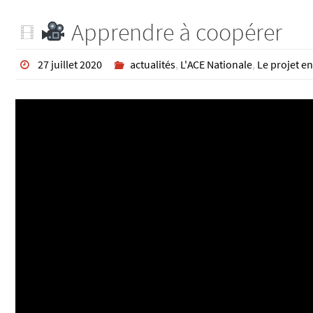
Apprendre à coopérer
27 juillet 2020
actualités
,
L'ACE Nationale
,
Le projet en