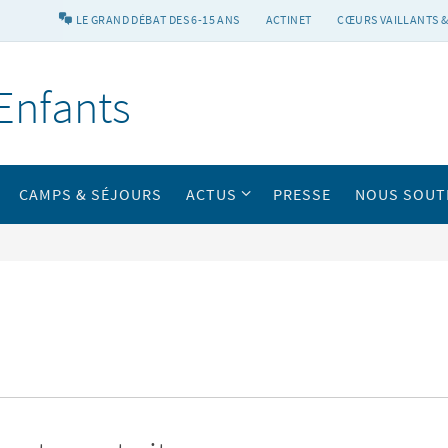
LE GRAND DÉBAT DES 6-15 ANS
ACTINET
CŒURS VAILLANTS &
Enfants
CAMPS & SÉJOURS
ACTUS
PRESSE
NOUS SOUT