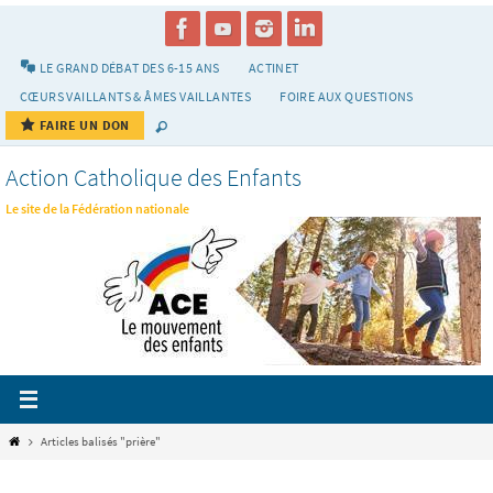
Passer
vers
le
LE GRAND DÉBAT DES 6-15 ANS
ACTINET
contenu
CŒURS VAILLANTS & ÂMES VAILLANTES
FOIRE AUX QUESTIONS
FAIRE UN DON
Action Catholique des Enfants
Le site de la Fédération nationale
Home
Articles balisés "prière"