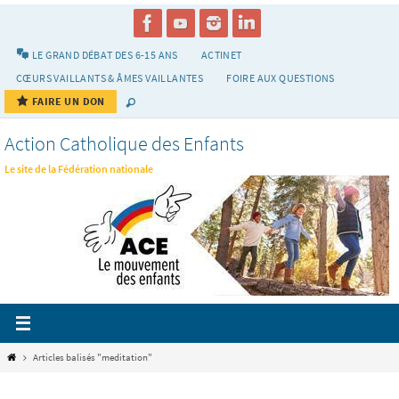
Passer
vers
le
LE GRAND DÉBAT DES 6-15 ANS
ACTINET
contenu
CŒURS VAILLANTS & ÂMES VAILLANTES
FOIRE AUX QUESTIONS
FAIRE UN DON
Action Catholique des Enfants
Le site de la Fédération nationale
Home
Articles balisés "meditation"