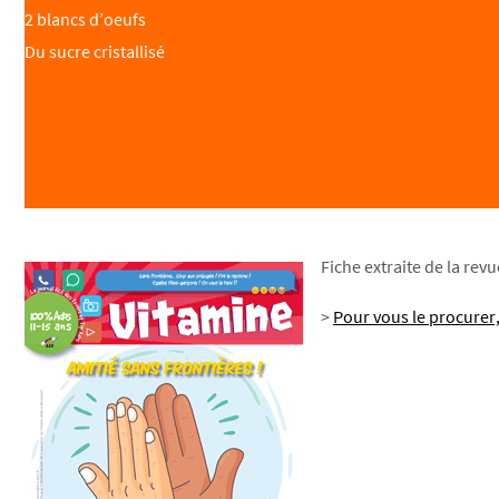
2 blancs d’oeufs
Du sucre cristallisé
Fiche extraite de la rev
>
Pour vous le procurer