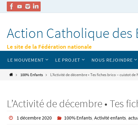
Passer
vers
Action Catholique des 
le
contenu
Le site de la Fédération nationale
Passer
LE MOUVEMENT
LE PROJET
NOUS REJOINDRE
vers
le
contenu
Home
100% Enfants
L’Activité de décembre • Tes fiches brico – cuistot de 
L’Activité de décembre • Tes fic
1 décembre 2020
100% Enfants
,
Activité enfants
,
actu