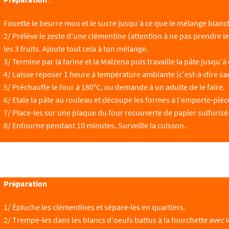
Fouette le beurre mou et le sucre jusqu’à ce que le mélange blanch
2/ Prélève le zeste d’une clémentine (attention à ne pas prendre l
les 3 fruits. Ajoute tout cela à ton mélange.
3/ Termine par la farine et la Maïzena puis travaille la pâte jusq
4/ Laisse reposer 1 heure à température ambiante (c’est-à-dire san
5/ Préchauffe le four à 180°C, ou demande à un adulte de le faire.
6/ Etale la pâte au rouleau et découpe les formes à l’emporte-pièc
7/ Place-les sur une plaque du four recouverte de papier sulfurisé
8/ Enfourne pendant 10 minutes. Surveille la cuisson.
Préparation
1/ Épluche les clémentines et sépare-les en quartiers.
2/ Trempe-les dans les blancs d’oeufs battus à la fourchette avec l