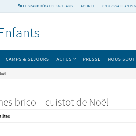
LE GRAND DÉBAT DES 6-15 ANS
ACTINET
CŒURS VAILLANTS &
Enfants
CAMPS & SÉJOURS
ACTUS
PRESSE
NOUS SOUT
Noël
hes brico – cuistot de Noël
alités