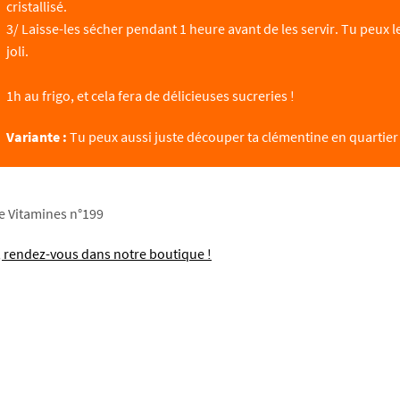
cristallisé.
3/ Laisse-les sécher pendant 1 heure avant de les servir. Tu peux
joli.
1h au frigo, et cela fera de délicieuses sucreries !
Variante :
Tu peux aussi juste découper ta clémentine en quartier
ue Vitamines n°199
, rendez-vous dans notre boutique !