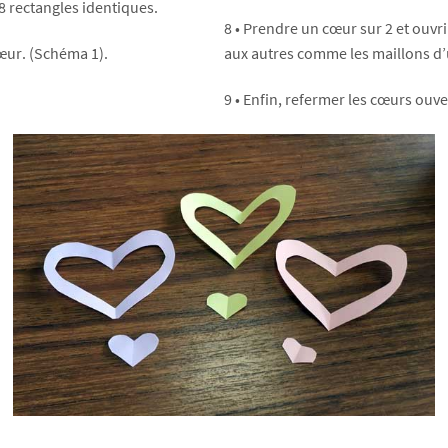
 8 rectangles identiques.
8 • Prendre un cœur sur 2 et ouvri
cœur. (Schéma 1).
aux autres comme les maillons d’
9 • Enfin, refermer les cœurs ouve