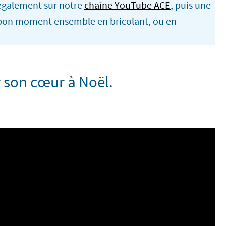
e également sur notre
chaîne YouTube ACE
, puis une
un bon moment ensemble en bricolant, ou en
r son cœur à Noël.