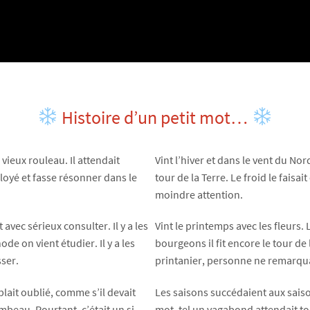
Histoire d’un petit mot…
 vieux rouleau. Il attendait
Vint l’hiver et dans le vent du Nord 
ployé et fasse résonner dans le
tour de la Terre. Le froid le faisai
moindre attention.
 avec sérieux consulter. Il y a les
Vint le printemps avec les fleurs. 
e on vient étudier. Il y a les
bourgeons il fit encore le tour de
ser.
printanier, personne ne remarqua
blait oublié, comme s’il devait
Les saisons succédaient aux saison
beau. Pourtant, c’était un si
mot, tel un vagabond attendait tou