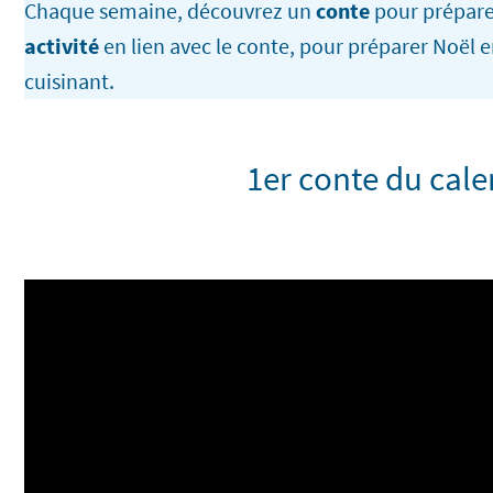
Chaque semaine, découvrez un
conte
pour préparer
activité
en lien avec le conte, pour préparer Noël 
cuisinant.
1er conte du cale