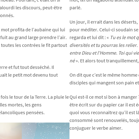
alourdi les discours, peut-être
parlé.
sonnés.
Un jour, il errait dans les désert
t mot profita de l’aubaine qui lui
pour méditer. Celui-ci soudain se 
nfuit au grand large prendre l’air.
regarda et lui dit : «
Tu es le mot q
 toutes les contrées le fit partout
diversités et tu pourras les relier.
entre Dieu et l’Homme. Toi qui vie
né
». Et alors tout tranquillement, 
Terre et fut tout desséché. Il
ait le petit mot devenu tout
On dit que c’est le même homme q
disciples qui mangent son pain et
fois le tour de la Terre. La pluie le
Qui est-il ce mot si bon à manger 
illes mortes, les gens
être écrit sur du papier car il est 
mélancoliques pensées.
quoi vous reconnaitrez qu’il est l
consommé sont renouvelés, toujour
conjuguer le verbe aimer.