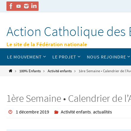
Passer
vers
Action Catholique des 
le
contenu
Le site de la Fédération nationale
Passer
LE MOUVEMENT
LE PROJET
NOUS REJOINDRE
vers
le
contenu
Home
100% Enfants
Activité enfants
1ère Semaine • Calendrier de l’Av
1ère Semaine • Calendrier de l
1 décembre 2019
Activité enfants
,
actualités