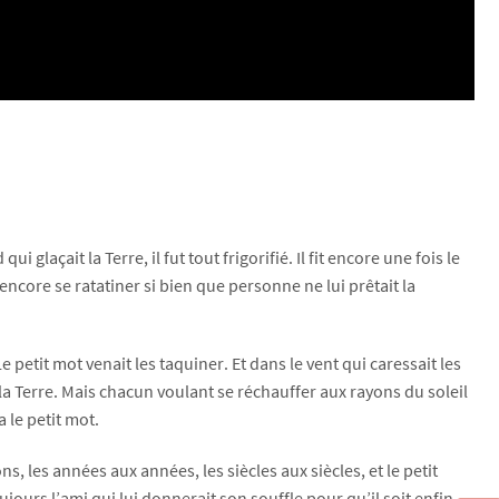
qui glaçait la Terre, il fut tout frigorifié. Il fit encore une fois le
t encore se ratatiner si bien que personne ne lui prêtait la
Le petit mot venait les taquiner. Et dans le vent qui caressait les
 la Terre. Mais chacun voulant se réchauffer aux rayons du soleil
 le petit mot.
s, les années aux années, les siècles aux siècles, et le petit
jours l’ami qui lui donnerait son souffle pour qu’il soit enfin