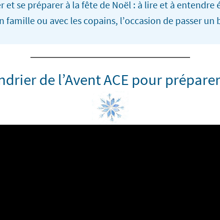
 et se préparer à la fête de Noël : à lire et à entendr
en famille ou avec les copains, l’occasion de passer 
ndrier de l’Avent ACE pour prépare