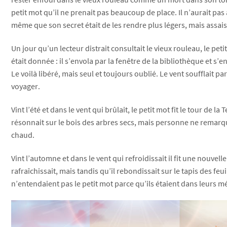
petit mot qu’il ne prenait pas beaucoup de place. Il n’aurait pas 
même que son secret était de les rendre plus légers, mais assai
Un jour qu’un lecteur distrait consultait le vieux rouleau, le peti
était donnée : il s’envola par la fenêtre de la bibliothèque et s’e
Le voilà libéré, mais seul et toujours oublié. Le vent soufflait par
voyager.
Vint l’été et dans le vent qui brûlait, le petit mot fit le tour de la 
résonnait sur le bois des arbres secs, mais personne ne remarqu
chaud.
Vint l’automne et dans le vent qui refroidissait il fit une nouvelle 
rafraîchissait, mais tandis qu’il rebondissait sur le tapis des feu
n’entendaient pas le petit mot parce qu’ils étaient dans leurs 