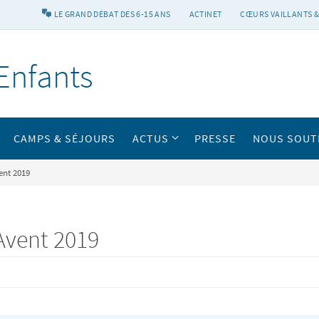
LE GRAND DÉBAT DES 6-15 ANS
ACTINET
CŒURS VAILLANTS &
Enfants
CAMPS & SÉJOURS
ACTUS
PRESSE
NOUS SOUT
ent 2019
’Avent 2019