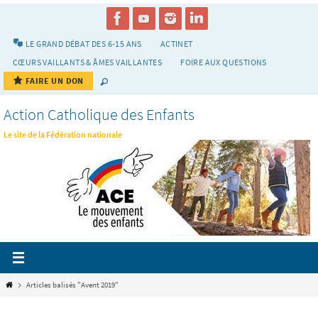
Passer
vers
le
LE GRAND DÉBAT DES 6-15 ANS
ACTINET
contenu
CŒURS VAILLANTS & ÂMES VAILLANTES
FOIRE AUX QUESTIONS
FAIRE UN DON
Action Catholique des Enfants
Le site de la Fédération nationale
Home
Articles balisés "Avent 2019"