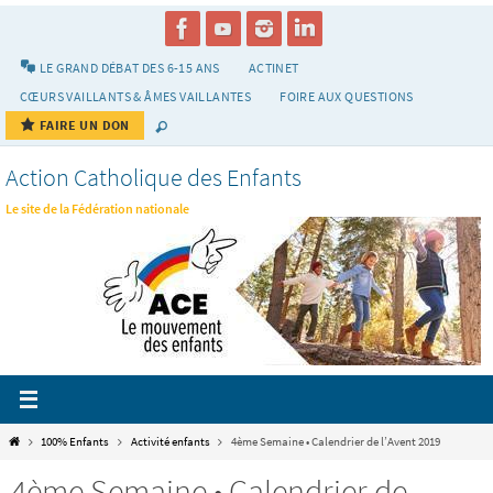
Passer
vers
le
LE GRAND DÉBAT DES 6-15 ANS
ACTINET
contenu
CŒURS VAILLANTS & ÂMES VAILLANTES
FOIRE AUX QUESTIONS
FAIRE UN DON
Action Catholique des Enfants
Le site de la Fédération nationale
Home
100% Enfants
Activité enfants
4ème Semaine • Calendrier de l’Avent 2019
4ème Semaine • Calendrier de