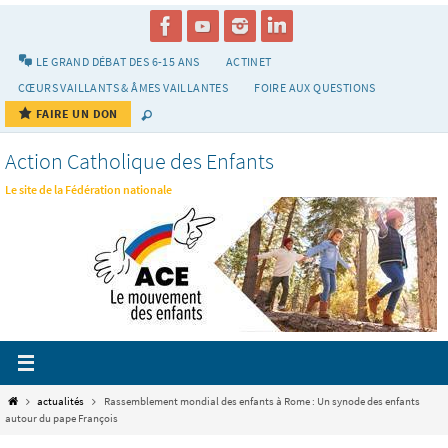
Passer
vers
le
LE GRAND DÉBAT DES 6-15 ANS
ACTINET
contenu
CŒURS VAILLANTS & ÂMES VAILLANTES
FOIRE AUX QUESTIONS
FAIRE UN DON
Action Catholique des Enfants
Le site de la Fédération nationale
Home
actualités
Rassemblement mondial des enfants à Rome : Un synode des enfants
autour du pape François