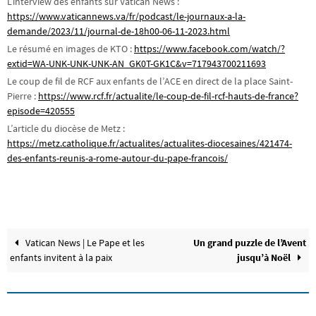
L’interview des enfants sur Vatican News :
https://www.vaticannews.va/fr/podcast/le-journaux-a-la-
demande/2023/11/journal-de-18h00-06-11-2023.html
Le résumé en images de KTO :
https://www.facebook.com/watch/?
extid=WA-UNK-UNK-UNK-AN_GK0T-GK1C&v=717943700211693
Le coup de fil de RCF aux enfants de l’ACE en direct de la place Saint-
Pierre :
https://www.rcf.fr/actualite/le-coup-de-fil-rcf-hauts-de-france?
episode=420555
L’article du diocèse de Metz :
https://metz.catholique.fr/actualites/actualites-diocesaines/421474-
des-enfants-reunis-a-rome-autour-du-pape-francois/
Vatican News | Le Pape et les
Un grand puzzle de l’Avent
enfants invitent à la paix
jusqu’à Noël