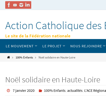
Passer
vers
Action Catholique des 
le
contenu
Le site de la Fédération nationale
Passer
LE MOUVEMENT
LE PROJET
NOUS REJOINDRE
vers
le
contenu
Home
100% Enfants
Noël solidaire en Haute-Loire
Noël solidaire en Haute-Loire
7 janvier 2020
100% Enfants
,
actualités
,
L'ACE Régiona