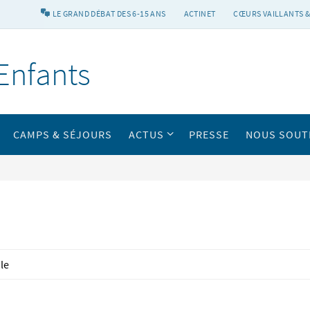
LE GRAND DÉBAT DES 6-15 ANS
ACTINET
CŒURS VAILLANTS &
Enfants
CAMPS & SÉJOURS
ACTUS
PRESSE
NOUS SOUT
le