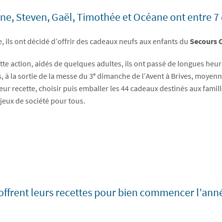
ne, Steven, Gaël, Timothée et Océane ont entre 7 
e, ils ont décidé d’offrir des cadeaux neufs aux enfants du
Secours 
tte action, aidés de quelques adultes, ils ont passé de longues heure
e
, à la sortie de la messe du 3
dimanche de l’Avent à Brives, moyennan
 leur recette, choisir puis emballer les 44 cadeaux destinés aux fami
 jeux de société pour tous.
us offrent leurs recettes pour bien commencer l’anné