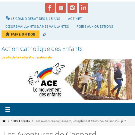
Passer
vers
le
LE GRAND DÉBAT DES 6-15 ANS
ACTINET
contenu
CŒURS VAILLANTS & ÂMES VAILLANTES
FOIRE AUX QUESTIONS
FAIRE UN DON
Action Catholique des Enfants
Le site de la Fédération nationale
Home
100% Enfants
Les Aventures de Gaspard, Joséphine et Yasmine • Saison 2 – Ep. 2
Les Aventures de Gaspard,