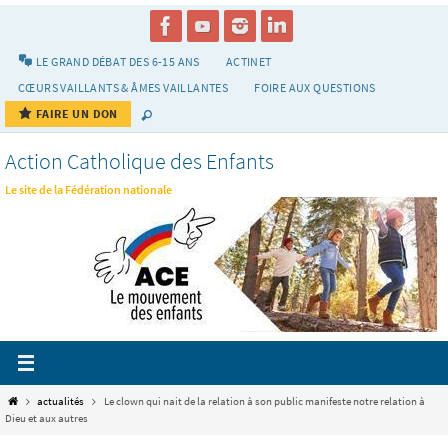
Passer
vers
le
LE GRAND DÉBAT DES 6-15 ANS
ACTINET
contenu
CŒURS VAILLANTS & ÂMES VAILLANTES
FOIRE AUX QUESTIONS
FAIRE UN DON
Action Catholique des Enfants
Le site de la Fédération nationale
Home
actualités
Le clown qui nait de la relation à son public manifeste notre relation à
Dieu et aux autres