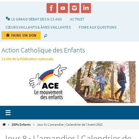
Passer
vers
le
LE GRAND DÉBAT DES 6-15 ANS
ACTINET
contenu
CŒURS VAILLANTS & ÂMES VAILLANTES
FOIRE AUX QUESTIONS
FAIRE UN DON
Action Catholique des Enfants
Le site de la Fédération nationale
Home
100% Enfants
Jour 8 • L’amandier | Calendrier de l’Avent 2022
Jour 8 • L’amandier | Calendrier de