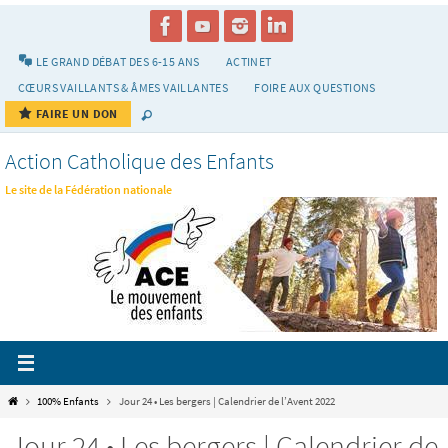
Passer
vers
le
LE GRAND DÉBAT DES 6-15 ANS
ACTINET
contenu
CŒURS VAILLANTS & ÂMES VAILLANTES
FOIRE AUX QUESTIONS
FAIRE UN DON
Action Catholique des Enfants
Le site de la Fédération nationale
Home
100% Enfants
Jour 24 • Les bergers | Calendrier de l’Avent 2022
Jour 24 • Les bergers | Calendrier de