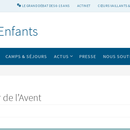
LE GRAND DÉBAT DES 6-15 ANS
ACTINET
CŒURS VAILLANTS &
Enfants
CAMPS & SÉJOURS
ACTUS
PRESSE
NOUS SOUT
 de l’Avent