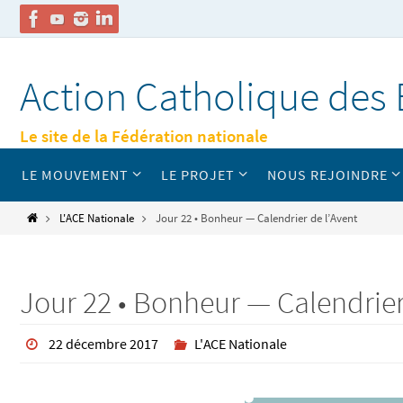
Passer
vers
Action Catholique des 
le
contenu
Le site de la Fédération nationale
Passer
LE MOUVEMENT
LE PROJET
NOUS REJOINDRE
vers
le
contenu
Home
L'ACE Nationale
Jour 22 • Bonheur — Calendrier de l’Avent
Jour 22 • Bonheur — Calendrier
22 décembre 2017
L'ACE Nationale