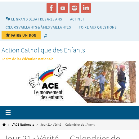
Passer
vers
le
LE GRAND DÉBAT DES 6-15 ANS
ACTINET
contenu
CŒURS VAILLANTS & ÂMES VAILLANTES
FOIRE AUX QUESTIONS
FAIRE UN DON
Action Catholique des Enfants
Le site de la Fédération nationale
Home
L'ACE Nationale
Jour 21 • Vérité — Calendrier de l’Avent
Jour 21 • Vérité — Calendrier de