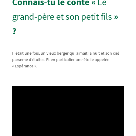
Connais-tu le conte «
Le
grand-père et son petit fils
»
?
Il était une fois, un vieux berger qui aimait la nuit et son ciel
parsemé d’étoiles. Et en particulier une étoile appelée
« Espérance ».