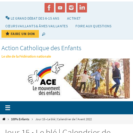
Passer
vers
le
LE GRAND DÉBAT DES 6-15 ANS
ACTINET
contenu
CŒURS VAILLANTS & ÂMES VAILLANTES
FOIRE AUX QUESTIONS
FAIRE UN DON
Action Catholique des Enfants
Le site de la Fédération nationale
Home
100% Enfants
Jour 15 • Le blé | Calendrier de l’Avent 2022
Jour 15 • Le blé | Calendrier de