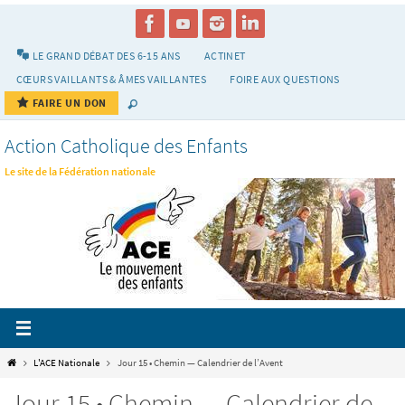
Passer
vers
le
LE GRAND DÉBAT DES 6-15 ANS
ACTINET
contenu
CŒURS VAILLANTS & ÂMES VAILLANTES
FOIRE AUX QUESTIONS
FAIRE UN DON
Action Catholique des Enfants
Le site de la Fédération nationale
Home
L'ACE Nationale
Jour 15 • Chemin — Calendrier de l’Avent
Jour 15 • Chemin — Calendrier de