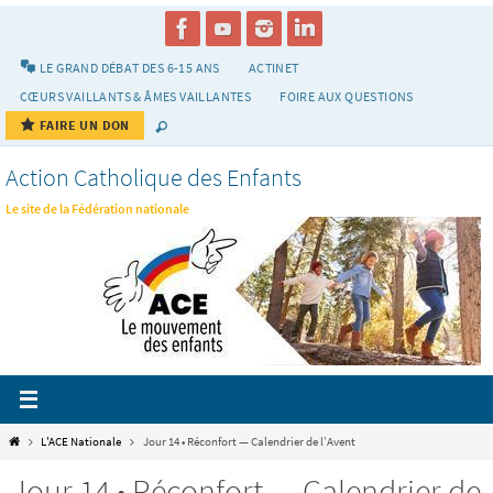
Passer
vers
le
LE GRAND DÉBAT DES 6-15 ANS
ACTINET
contenu
CŒURS VAILLANTS & ÂMES VAILLANTES
FOIRE AUX QUESTIONS
FAIRE UN DON
Action Catholique des Enfants
Le site de la Fédération nationale
Home
L'ACE Nationale
Jour 14 • Réconfort — Calendrier de l’Avent
Jour 14 • Réconfort — Calendrier de