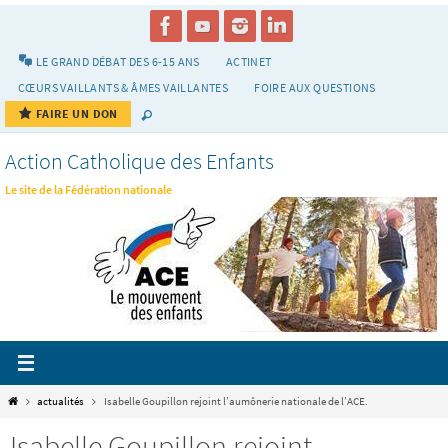
Passer
vers
le
LE GRAND DÉBAT DES 6-15 ANS
ACTINET
contenu
CŒURS VAILLANTS & ÂMES VAILLANTES
FOIRE AUX QUESTIONS
FAIRE UN DON
Action Catholique des Enfants
Le site de la Fédération nationale
Home
actualités
Isabelle Goupillon rejoint l’aumônerie nationale de l’ACE.
Isabelle Goupillon rejoint