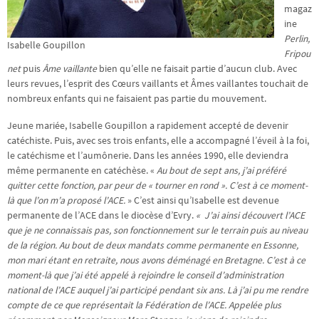
magaz
ine
Perlin,
Isabelle Goupillon
Fripou
net
puis
Âme vaillante
bien qu’elle ne faisait partie d’aucun club. Avec
leurs revues, l’esprit des Cœurs vaillants et Âmes vaillantes touchait de
nombreux enfants qui ne faisaient pas partie du mouvement.
Jeune mariée, Isabelle Goupillon a rapidement accepté de devenir
catéchiste. Puis, avec ses trois enfants, elle a accompagné l’éveil à la foi,
le catéchisme et l’aumônerie. Dans les années 1990, elle deviendra
même permanente en catéchèse. «
Au bout de sept ans, j’ai préféré
quitter cette fonction, par peur de « tourner en rond ». C’est à ce moment-
là que l’on m’a proposé l’ACE.
» C’est ainsi qu’Isabelle est devenue
permanente de l’ACE dans le diocèse d’Evry.
« J’ai ainsi découvert l’ACE
que je ne connaissais pas, son fonctionnement sur le terrain puis au niveau
de la région. Au bout de deux mandats comme permanente en Essonne,
mon mari étant en retraite, nous avons déménagé en Bretagne. C’est à ce
moment-là que j’ai été appelé à rejoindre le conseil d’administration
national de l’ACE auquel j’ai participé pendant six ans. Là j’ai pu me rendre
compte de ce que représentait la Fédération de l’ACE. Appelée plus