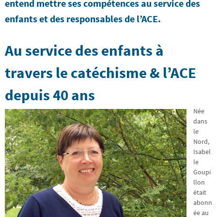
entend mettre ses compétences au service des
enfants et des responsables de l’ACE.
Au service des enfants à
travers le catéchisme & l’ACE
depuis 40 ans
Née
dans
le
Nord,
Isabel
le
Goupi
llon
était
abonn
ée au