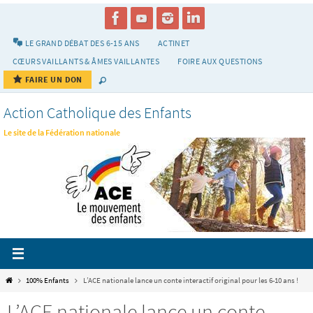
Passer
vers
le
LE GRAND DÉBAT DES 6-15 ANS
ACTINET
contenu
CŒURS VAILLANTS & ÂMES VAILLANTES
FOIRE AUX QUESTIONS
FAIRE UN DON
Action Catholique des Enfants
Le site de la Fédération nationale
Home
100% Enfants
L’ACE nationale lance un conte interactif original pour les 6-10 ans !
L’ACE nationale lance un conte