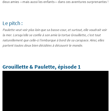
deux amies —mais aussi les enfants— dans ces aventures surprenantes !
Le pitch :
Paulette veut voir plus loin que sa basse-cour, et surtout, elle voudrait voir
la mer. Lorsqu’elle se confie à son amie la tortue Grouillette, c’est tout
naturellement que celle-ci l’embarque à bord de sa carapace. Ainsi, elles
partent toutes deux bien décidées à découvrir le monde.
Grouillette & Paulette, épisode 1