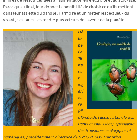
infinies de ressources liées à l’alimentation en électricité et au stockage.
Parce qu’au final, leur donner la possibilité de choisir ce qu’ils mettent
dans leur assiette ou dans leur armoire et un métier respectueux du
vivant, c’est aussi les rendre plus acteurs de l’avenir de la planète !
Hé
lè
ne
Le
Té
no
es
t
ing
éni
eu
re
(di
plômée de l’École nationale des
Ponts et chaussées), spécialiste
des transitions écologiques et
numériques, précédemment directrice de GROUPE SOS Transition