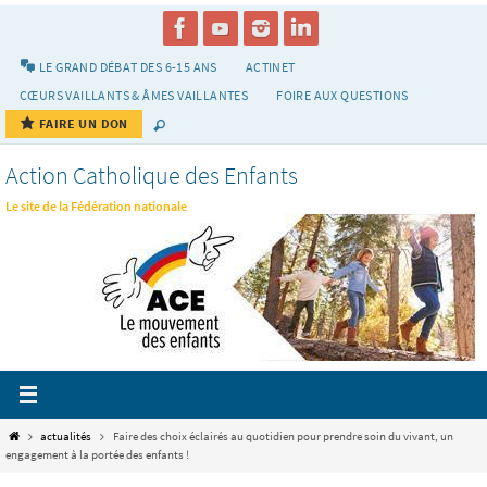
Passer
vers
le
LE GRAND DÉBAT DES 6-15 ANS
ACTINET
contenu
CŒURS VAILLANTS & ÂMES VAILLANTES
FOIRE AUX QUESTIONS
FAIRE UN DON
Action Catholique des Enfants
Le site de la Fédération nationale
Home
actualités
Faire des choix éclairés au quotidien pour prendre soin du vivant, un
engagement à la portée des enfants !