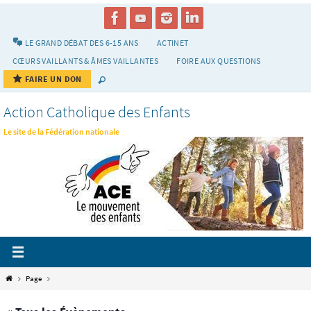
Passer
vers
le
LE GRAND DÉBAT DES 6-15 ANS
ACTINET
contenu
CŒURS VAILLANTS & ÂMES VAILLANTES
FOIRE AUX QUESTIONS
FAIRE UN DON
Action Catholique des Enfants
Le site de la Fédération nationale
Home
Page