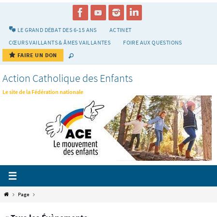
Passer
vers
le
LE GRAND DÉBAT DES 6-15 ANS
ACTINET
contenu
CŒURS VAILLANTS & ÂMES VAILLANTES
FOIRE AUX QUESTIONS
FAIRE UN DON
Action Catholique des Enfants
Le site de la Fédération nationale
Home
Page