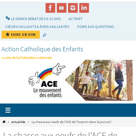
Passer
vers
le
LE GRAND DÉBAT DES 6-15 ANS
ACTINET
contenu
CŒURS VAILLANTS & ÂMES VAILLANTES
FOIRE AUX QUESTIONS
FAIRE UN DON
Action Catholique des Enfants
Le site de la Fédération nationale
Home
actualités
La chasse aux oeufs de l’ACE de l’Aveyron dans le journal !
La chasse aux oeufs de l’ACE de