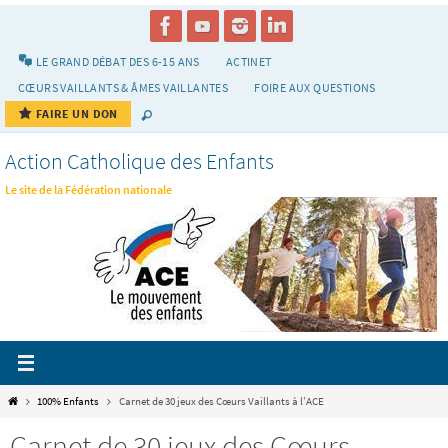
Passer
vers
le
LE GRAND DÉBAT DES 6-15 ANS
ACTINET
contenu
CŒURS VAILLANTS & ÂMES VAILLANTES
FOIRE AUX QUESTIONS
FAIRE UN DON
Action Catholique des Enfants
Le site de la Fédération nationale
Home
100% Enfants
Carnet de 30 jeux des Cœurs Vaillants à l’ACE
Carnet de 30 jeux des Cœurs