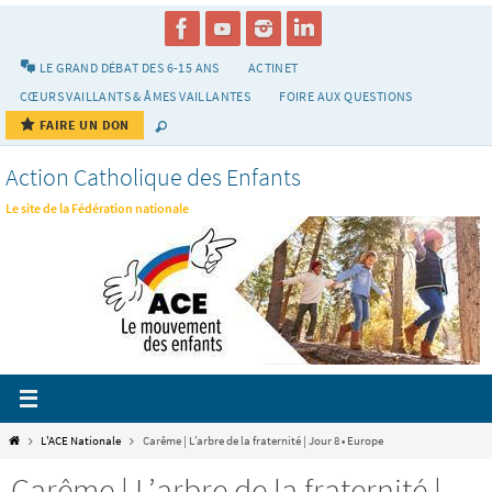
Passer
vers
le
LE GRAND DÉBAT DES 6-15 ANS
ACTINET
contenu
CŒURS VAILLANTS & ÂMES VAILLANTES
FOIRE AUX QUESTIONS
FAIRE UN DON
Action Catholique des Enfants
Le site de la Fédération nationale
Home
L'ACE Nationale
Carême | L’arbre de la fraternité | Jour 8 • Europe
Carême | L’arbre de la fraternité |